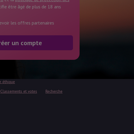
rtifie être âgé de plus de 18 ans
evoir les offres partenaires
e éthique
Classements et votes
Recherche