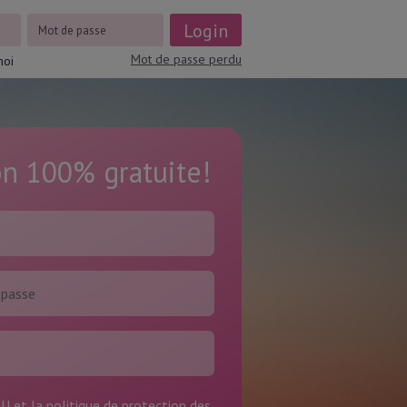
Mot de passe perdu
moi
on 100% gratuite!
GU
et la
politique de protection des