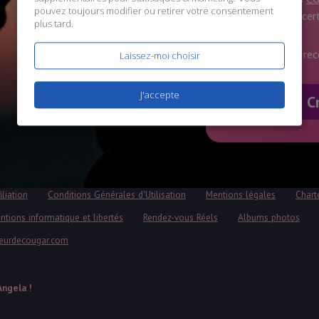
pouvez toujours modifier ou retirer votre consentement
données
, et ce
plus tard.
J'accepte de rec
Laissez-moi choisir
J'accepte
iliation
Conditions Générales d'Utilisation
Mentions légales
Chart
ntions informatique et libertés
Rendez-vous Réels
Albums photos
eurdecougar.com
Angela !