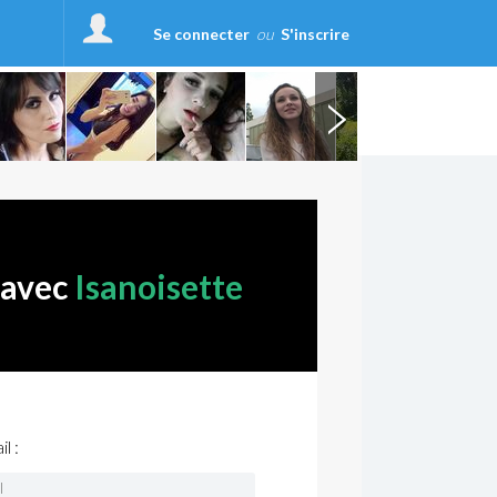
Se connecter
ou
S'inscrire
 avec
Isanoisette
l :