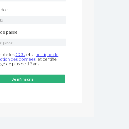
do :
de passe :
epte les
CGU
et la
politique de
ction des données
, et certifie
âgé de plus de 18 ans