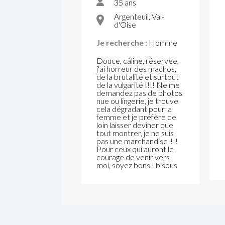
35 ans
Argenteuil, Val-
d'Oise
Je recherche :
Homme
Douce, câline, réservée,
j'ai horreur des machos,
de la brutalité et surtout
de la vulgarité !!!! Ne me
demandez pas de photos
nue ou lingerie, je trouve
cela dégradant pour la
femme et je préfère de
loin laisser deviner que
tout montrer, je ne suis
pas une marchandise!!!!
Pour ceux qui auront le
courage de venir vers
moi, soyez bons ! bisous