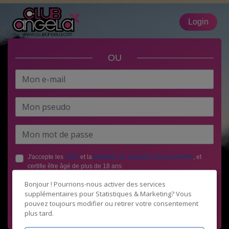
Login
OU
J'accepte les
CGU
et la
politique de protection des données
, et
certifie être âgé de plus de 18 ans
Bonjour ! Pourrions-nous activer des services
supplémentaires pour
Statistiques & Marketing
? Vous
pouvez toujours modifier ou retirer votre consentement
plus tard.