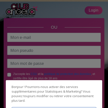
Login
OU
J'accepte les
CGU
et la
politique de protection des données
, et
certifie être âgé de plus de 18 ans
Bonjour ! Pourrions-nous activer des services
supplémentaires pour
Statistiques & Marketing
? Vous
pouvez toujours modifier ou retirer votre consentement
plus tard.