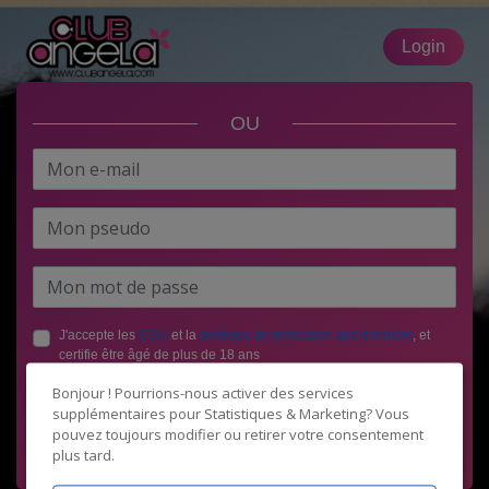
Login
OU
J'accepte les
CGU
et la
politique de protection des données
, et
certifie être âgé de plus de 18 ans
Bonjour ! Pourrions-nous activer des services
supplémentaires pour
Statistiques & Marketing
? Vous
pouvez toujours modifier ou retirer votre consentement
plus tard.