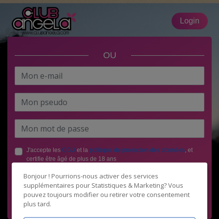
Login
OU
J'accepte les
CGU
et la
politique de protection des données
, et
certifie être âgé de plus de 18 ans
Bonjour ! Pourrions-nous activer des services
supplémentaires pour
Statistiques & Marketing
? Vous
pouvez toujours modifier ou retirer votre consentement
plus tard.