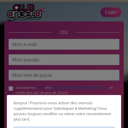
Login
OU
J'accepte les
CGU
et la
politique de protection des données
, et
certifie être âgé de plus de 18 ans
Bonjour ! Pourrions-nous activer des services
supplémentaires pour
Statistiques & Marketing
? Vous
pouvez toujours modifier ou retirer votre consentement
plus tard.