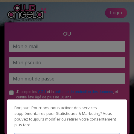
Login
OU
J'accepte les
CGU
et la
politique de protection des données
, et
certifie être âgé de plus de 18 ans
Bonjour ! Pourrions-nous activer des services
supplémentaires pour
Statistiques & Marketing
? Vous
pouvez toujours modifier ou retirer votre consentement
plus tard.